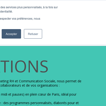
des services plus personnalisés, à la fois sur
dentialité.
e respecter vos préférences, nous
Accepter
Refuser
ions
DécidRH
BLOG
Contact
TIONS
rketing RH et Communication Sociale, nous permet de
llaborateurs et de vos organisations :
 midi et pauses) en plein cœur de Paris, idéal pour
 : des programmes personnalisés, élaborés pour et