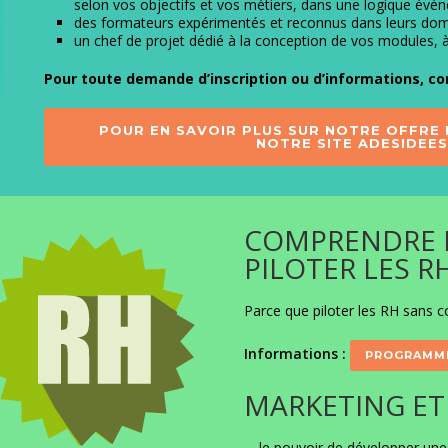
selon vos objectifs et vos métiers, dans une logique événe
des formateurs expérimentés et reconnus dans leurs do
un chef de projet dédié à la conception de vos modules, à 
Pour toute demande d’inscription ou d’informations,
co
POUR EN SAVOIR PLUS SUR NOTRE OFFRE F
NOTRE SITE ADESIDEE
COMPRENDRE L
PILOTER LES R
Parce que piloter les RH sans co
Informations :
PROGRAMME
MARKETING E
… le pouvoir de développer une