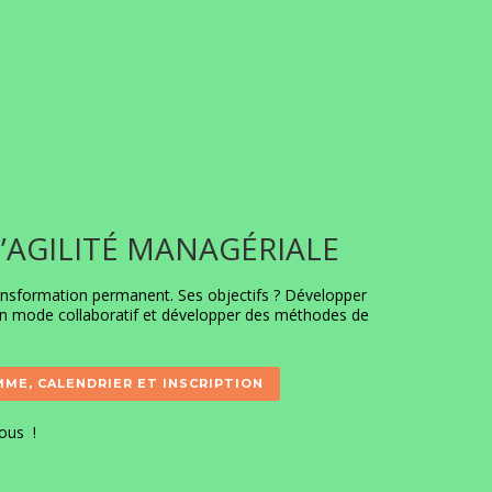
L’AGILITÉ MANAGÉRIALE
ransformation permanent. Ses objectifs ? Développer
ler en mode collaboratif et développer des méthodes de
ME, CALENDRIER ET INSCRIPTION
nous
!