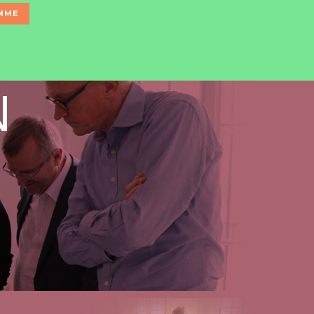
MME
N