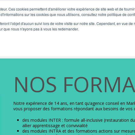
teur. Ces cookies permettent d'améliorer votre expérience de site web et de fournir 
 d'informations sur les cookies que nous utilisons, consultez notre politique de confi
eront l'objet d'aucun suivi lors de votre visite sur notre site. Cependant, en vue d
pour que nous n'ayons pas à vous les redemander.
vidualisé) et Formation
L’Agence
Marketing RH
Format
NOS FORMA
Notre expérience de 14 ans, en tant qu’agence conseil en Ma
vous proposer des formations répondant aux besoins de vos co
des modules INTER : formule all-inclusive (restauration du
allier apprentissage et convivialité
des modules INTRA et des formations actions sur mesure