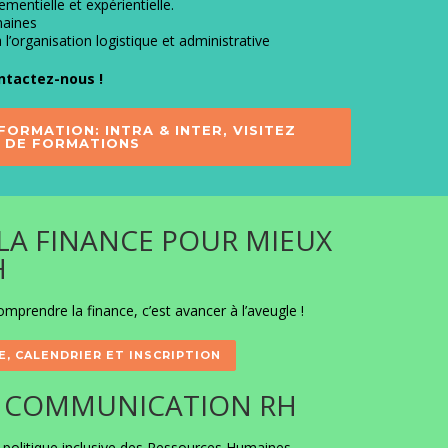
mentielle et expérientielle.
maines
l’organisation logistique et administrative
ntactez-nous !
ORMATION: INTRA & INTER, VISITEZ
S DE FORMATIONS
A FINANCE POUR MIEUX
H
mprendre la finance, c’est avancer à l’aveugle !
, CALENDRIER ET INSCRIPTION
T COMMUNICATION RH
 politique inclusive des Ressources Humaines.