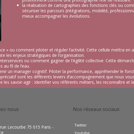
la réalisation de cartographies des fonctions clés ou com
sécuriser les parcours (intégrations, mobilité, professionn
mieux accompagner les évolutions.
ce » ou comment piloter et réguler l’activité. Cette cellule mettra en 
 les enjeux stratégiques de l’organisation.
 interservices ou comment gagner de l’Agilité collective. Cette démar
au fil de l’eau.
 un manager cognitif. Piloter la performance, appréhender le foncti
ciatif sont les différents leviers d’accompagnement que nous vou
es savoir-agir : Identifier vos référents métiers, les reconnaître et l
tez-nous
Nos réseaux sociaux
Twitter
 rue Lecourbe 75 015 Paris -
ce
Youtube