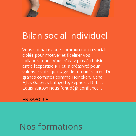
Bilan social individuel
Vous souhaitez une communication sociale
ciblée pour motiver et fidéliser vos
collaborateurs. Vous n’avez plus à choisir
entre l’expertise RH et la créativité pour
valoriser votre package de rémunération ! De
grands comptes comme Heineken, Canal
+,les Galeries Lafayette, Sephora, RTL et
Louis Vuitton nous font déjà confiance…
EN SAVOIR +
Nos formations