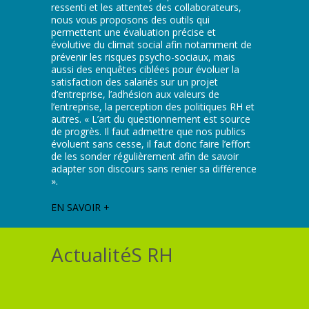
ressenti et les attentes des collaborateurs,
nous vous proposons des outils qui
permettent une évaluation précise et
évolutive du climat social afin notamment de
prévenir les risques psycho-sociaux, mais
aussi des enquêtes ciblées pour évoluer la
satisfaction des salariés sur un projet
d’entreprise, l’adhésion aux valeurs de
l’entreprise, la perception des politiques RH et
autres. « L’art du questionnement est source
de progrès. Il faut admettre que nos publics
évoluent sans cesse, il faut donc faire l’effort
de les sonder régulièrement afin de savoir
adapter son discours sans renier sa différence
».
EN SAVOIR +
ActualitéS RH