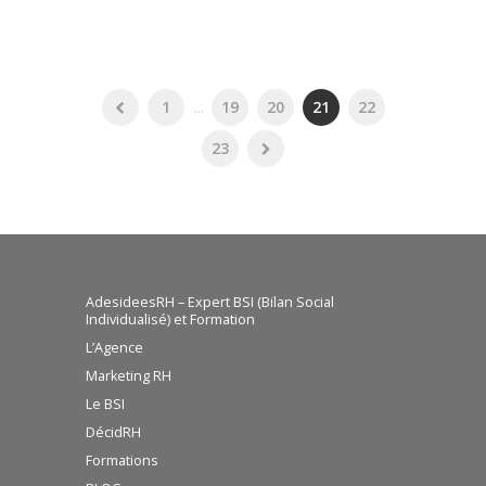
1
...
19
20
21
22
23
AdesideesRH – Expert BSI (Bilan Social
Individualisé) et Formation
L’Agence
Marketing RH
Le BSI
DécidRH
Formations