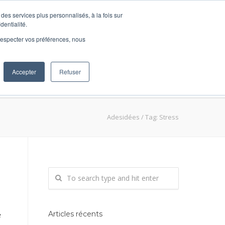
des services plus personnalisés, à la fois sur
dentialité.
e respecter vos préférences, nous
Accepter
Refuser
ions
DécidRH
BLOG
Contact
Adesidées
/
Tag: Stress
Articles récents
e