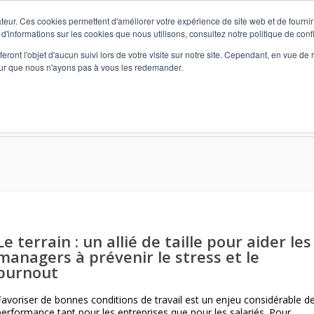
teur. Ces cookies permettent d'améliorer votre expérience de site web et de fournir 
 d'informations sur les cookies que nous utilisons, consultez notre politique de confi
eront l'objet d'aucun suivi lors de votre visite sur notre site. Cependant, en vue d
pour que nous n'ayons pas à vous les redemander.
vidualisé) et Formation
L’Agence
Marketing RH
Format
Le terrain : un allié de taille pour aider les
managers à prévenir le stress et le
burnout
Favoriser de bonnes conditions de travail est un enjeu considérable d
performance tant pour les entreprises que pour les salariés. Pour