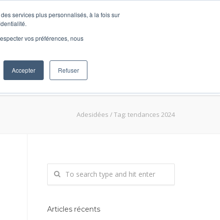
des services plus personnalisés, à la fois sur
dentialité.
e respecter vos préférences, nous
Accepter
Refuser
ions
DécidRH
BLOG
Contact
Adesidées
/
Tag: tendances 2024
Articles récents