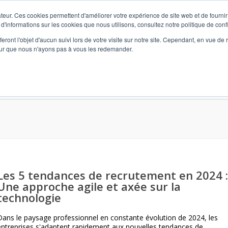
teur. Ces cookies permettent d'améliorer votre expérience de site web et de fournir 
 d'informations sur les cookies que nous utilisons, consultez notre politique de confi
eront l'objet d'aucun suivi lors de votre visite sur notre site. Cependant, en vue d
pour que nous n'ayons pas à vous les redemander.
vidualisé) et Formation
L’Agence
Marketing RH
Format
Les 5 tendances de recrutement en 2024 :
Une approche agile et axée sur la
technologie
Dans le paysage professionnel en constante évolution de 2024, les
entreprises s'adaptent rapidement aux nouvelles tendances de