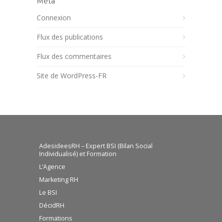
Méta
Connexion
Flux des publications
Flux des commentaires
Site de WordPress-FR
AdesideesRH – Expert BSI (Bilan Social
Individualisé) et Formation
L’Agence
Marketing RH
Le BSI
DécidRH
Formations