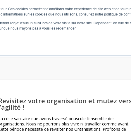
teur. Ces cookies permettent d'améliorer votre expérience de site web et de fournir 
 d'informations sur les cookies que nous utilisons, consultez notre politique de confi
eront l'objet d'aucun suivi lors de votre visite sur notre site. Cependant, en vue d
pour que nous n'ayons pas à vous les redemander.
vidualisé) et Formation
L’Agence
Marketing RH
Format
Revisitez votre organisation et mutez ver
l’agilité !
La crise sanitaire que avons traversé bouscule l’ensemble des
organisations. Nous ne pourrons plus vivre ni travailler comme avant.
Cette période nécessite de revisiter nos Organisations. Profitons de