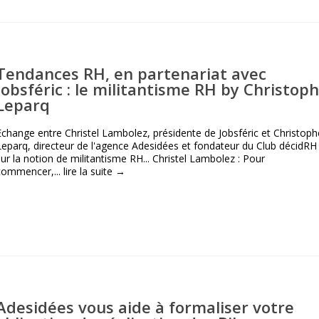
Tendances RH, en partenariat avec
Jobsféric : le militantisme RH by Christop
Leparq
Echange entre Christel Lambolez, présidente de Jobsféric et Christoph
Leparq, directeur de l'agence Adesidées et fondateur du Club décidRH
sur la notion de militantisme RH... Christel Lambolez : Pour
commencer,...
lire la suite →
Adesidées vous aide à formaliser votre