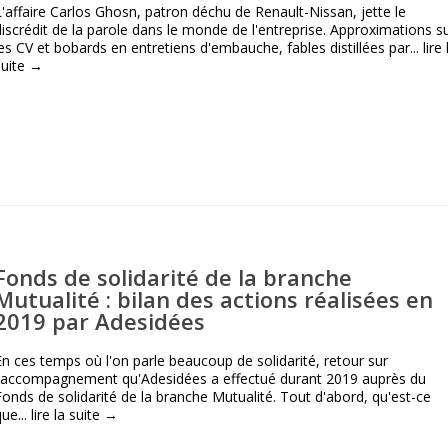
L'affaire Carlos Ghosn, patron déchu de Renault-Nissan, jette le
discrédit de la parole dans le monde de l'entreprise. Approximations s
les CV et bobards en entretiens d'embauche, fables distillées par...
lire 
suite →
Fonds de solidarité de la branche
Mutualité : bilan des actions réalisées en
2019 par Adesidées
En ces temps où l'on parle beaucoup de solidarité, retour sur
l'accompagnement qu'Adesidées a effectué durant 2019 auprès du
Fonds de solidarité de la branche Mutualité. Tout d'abord, qu'est-ce
que...
lire la suite →