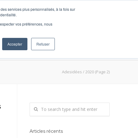
des services plus personnalisés, à la fois sur
dentialité.
e respecter vos préférences, nous
Accepter
Refuser
ions
DécidRH
BLOG
Contact
Adesidées
/
2020
(Page 2)
s
Articles récents