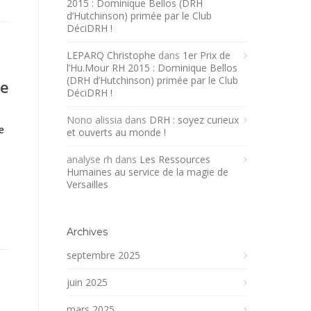
2015 : Dominique Bellos (DRH
d’Hutchinson) primée par le Club
DéciDRH !
LEPARQ Christophe
dans
1er Prix de
l’Hu.Mour RH 2015 : Dominique Bellos
(DRH d’Hutchinson) primée par le Club
he
DéciDRH !
Nono alissia
dans
DRH : soyez curieux
e
et ouverts au monde !
analyse rh
dans
Les Ressources
Humaines au service de la magie de
Versailles
Archives
septembre 2025
juin 2025
mars 2025