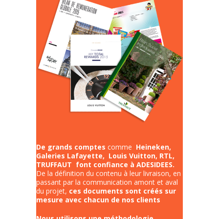
De grands comptes
comme
Heineken,
Galeries Lafayette, Louis Vuitton, RTL,
TRUFFAUT font confiance à ADESIDEES.
De la définition du contenu à leur livraison, en
passant par la communication amont et aval
du projet,
ces documents sont créés sur
mesure avec chacun de nos clients
Nous utilisons une méthodologie