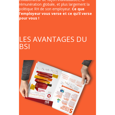
rémunération globale, et plus largement la
politique RH de son employeur.
Ce que
l’employeur vous verse et ce qu’il verse
pour vous !
LES AVANTAGES DU
BSI