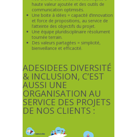
haute valeur ajoutée et des outils de
communication optimisés.
Une boite à idées = capacité d’innovation
et force de propositions, au service de
l’atteinte des objectifs du projet.
Une équipe pluridisciplinaire résolument
tournée terrain.
Des valeurs partagées = simplicité,
bienveillance et efficacité.
ADESIDEES DIVERSITÉ
& INCLUSION, C’EST
AUSSI UNE
ORGANISATION AU
SERVICE DES PROJETS
DE NOS CLIENTS :