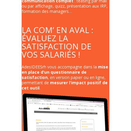
communication complet
: teasing par mail
ou par affichage, quizz, présentation aux IRP,
formation des managers…
LA COM’ EN AVAL :
ÉVALUEZ LA
SATISFACTION DE
VOS SALARIÉS !
AdesIDEESrh vous accompagne dans la
mise
en place d’un questionnaire de
satisfaction
, en version papier ou en ligne,
permettant de
mesurer l’impact positif de
cet outil
.