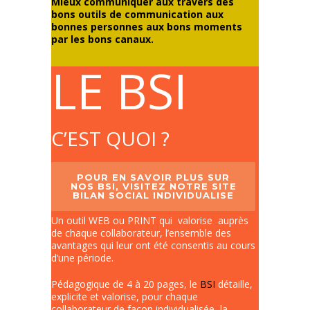
Mieux communiquer aux travers des
bons outils de communication aux
bonnes personnes aux bons moments
par les bons canaux.
LE BSI
C’EST QUOI ?
POUR EN SAVOIR PLUS SUR
NOS BSI, VISITEZ NOTRE SITE
BILAN SOCIAL INDIVIDUALISE
Un outil WEB ou PRINT qui valorise auprès
de chaque collaborateur, l’ensemble des
avantages qui leur ont été consentis au cours
d’une période.
Pédagogique de 4 à 20 pages, le
BSI
détaille,
explicite et valorise, pour chaque
collaborateur de façon individualisée, la