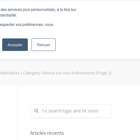
des services plus personnalisés, à la fois sur
dentialité.
e respecter vos préférences, nous
Accepter
Refuser
ions
DécidRH
BLOG
Contact
Adesidées
/
Category: Retour sur nos événements
(Page 2)
Articles récents