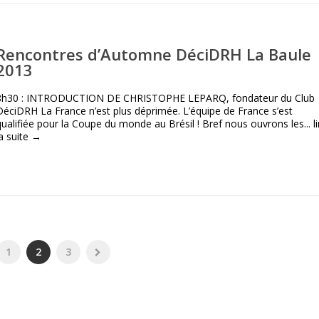
Rencontres d’Automne DéciDRH La Baule
2013
8h30 : INTRODUCTION DE CHRISTOPHE LEPARQ, fondateur du Club
DéciDRH La France n’est plus déprimée. L’équipe de France s’est
qualifiée pour la Coupe du monde au Brésil ! Bref nous ouvrons les...
l
la suite →
1
2
3