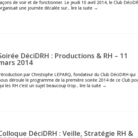
façons de voir et de fonctionner. Le jeudi 10 avril 2014, le Club DéciD
organisait une journée décalée sur...
lire la suite →
Soirée DéciDRH : Productions & RH – 11
mars 2014
Introduction par Christophe LEPARQ, fondateur du Club DéciDRH qui
nous déroule le programme de la première soirée 2014 de ce Club po
qui les RH c’est un sujet beaucoup trop...
lire la suite →
Colloque DéciDRH : Veille, Stratégie RH &