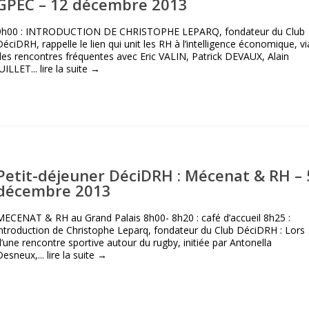
GPEC – 12 décembre 2013
9h00 : INTRODUCTION DE CHRISTOPHE LEPARQ, fondateur du Club
DéciDRH, rappelle le lien qui unit les RH à l’intelligence économique, vi
des rencontres fréquentes avec Eric VALIN, Patrick DEVAUX, Alain
JUILLET...
lire la suite →
Petit-déjeuner DéciDRH : Mécenat & RH – 
décembre 2013
MECENAT & RH au Grand Palais 8h00- 8h20 : café d’accueil 8h25 :
introduction de Christophe Leparq, fondateur du Club DéciDRH : Lors
d’une rencontre sportive autour du rugby, initiée par Antonella
Desneux,...
lire la suite →