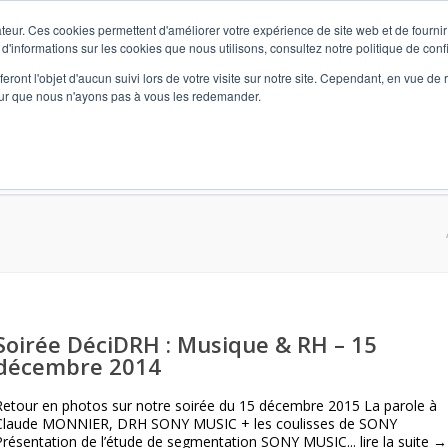
teur. Ces cookies permettent d'améliorer votre expérience de site web et de fournir 
 d'informations sur les cookies que nous utilisons, consultez notre politique de confi
eront l'objet d'aucun suivi lors de votre visite sur notre site. Cependant, en vue d
pour que nous n'ayons pas à vous les redemander.
vidualisé) et Formation
L’Agence
Marketing RH
Format
Soirée DéciDRH : Musique & RH – 15
décembre 2014
Retour en photos sur notre soirée du 15 décembre 2015 La parole à
Claude MONNIER, DRH SONY MUSIC + les coulisses de SONY
Présentation de l’étude de segmentation SONY MUSIC...
lire la suite →