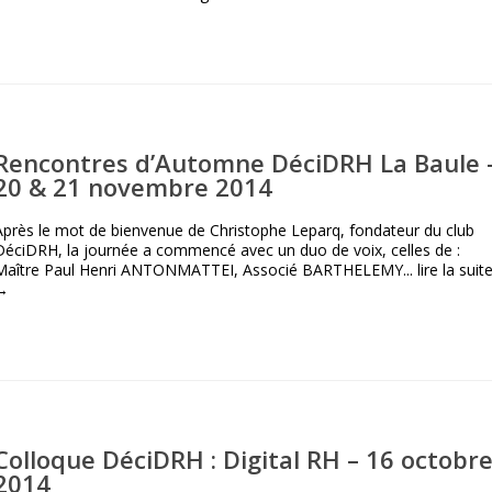
Rencontres d’Automne DéciDRH La Baule 
20 & 21 novembre 2014
Après le mot de bienvenue de Christophe Leparq, fondateur du club
DéciDRH, la journée a commencé avec un duo de voix, celles de :
Maître Paul Henri ANTONMATTEI, Associé BARTHELEMY...
lire la suit
→
Colloque DéciDRH : Digital RH – 16 octobr
2014