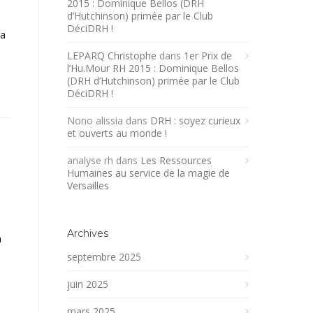
2015 : Dominique Bellos (DRH
d’Hutchinson) primée par le Club
DéciDRH !
 a
LEPARQ Christophe
dans
1er Prix de
l’Hu.Mour RH 2015 : Dominique Bellos
(DRH d’Hutchinson) primée par le Club
DéciDRH !
Nono alissia
dans
DRH : soyez curieux
et ouverts au monde !
analyse rh
dans
Les Ressources
Humaines au service de la magie de
Versailles
Archives
a
septembre 2025
juin 2025
mars 2025