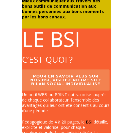
Mieux communiquer aux travers des
bons outils de communication aux
bonnes personnes aux bons moments
par les bons canaux.
LE BSI
C’EST QUOI ?
POUR EN SAVOIR PLUS SUR
NOS BSI, VISITEZ NOTRE SITE
BILAN SOCIAL INDIVIDUALISE
Un outil WEB ou PRINT qui valorise auprès
de chaque collaborateur, l’ensemble des
avantages qui leur ont été consentis au cours
d’une période.
Pédagogique de 4 à 20 pages, le
BSI
détaille,
explicite et valorise, pour chaque
collaborateur de façon individualisée, la