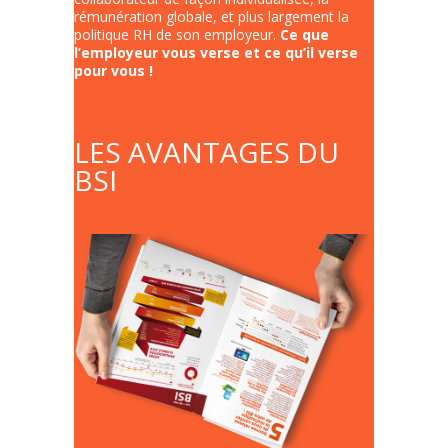
rémunération globale, et plus largement la
politique RH de son employeur.
Ce que
l’employeur vous verse et ce qu’il verse
pour vous !
LES AVANTAGES DU
BSI