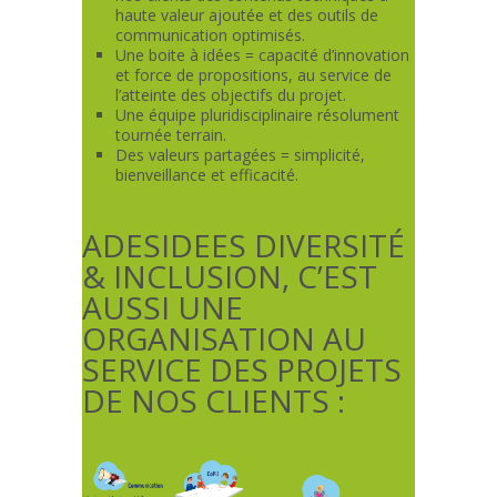
haute valeur ajoutée et des outils de
communication optimisés.
Une boite à idées = capacité d’innovation
et force de propositions, au service de
l’atteinte des objectifs du projet.
Une équipe pluridisciplinaire résolument
tournée terrain.
Des valeurs partagées = simplicité,
bienveillance et efficacité.
ADESIDEES DIVERSITÉ
& INCLUSION, C’EST
AUSSI UNE
ORGANISATION AU
SERVICE DES PROJETS
DE NOS CLIENTS :