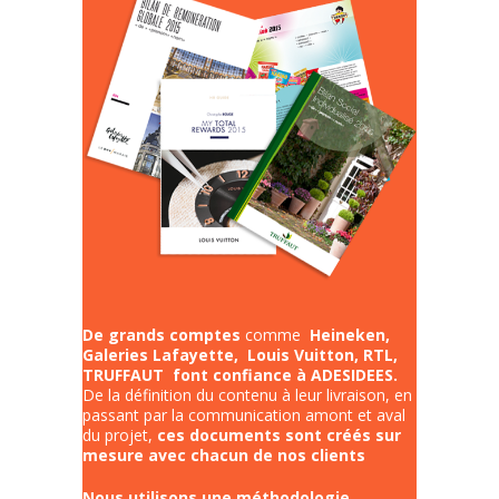
De grands comptes
comme
Heineken,
Galeries Lafayette, Louis Vuitton, RTL,
TRUFFAUT font confiance à ADESIDEES.
De la définition du contenu à leur livraison, en
passant par la communication amont et aval
du projet,
ces documents sont créés sur
mesure avec chacun de nos clients
Nous utilisons une méthodologie