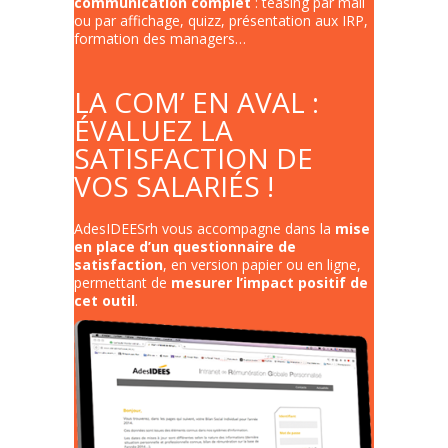
communication complet
: teasing par mail
ou par affichage, quizz, présentation aux IRP,
formation des managers…
LA COM’ EN AVAL :
ÉVALUEZ LA
SATISFACTION DE
VOS SALARIÉS !
AdesIDEESrh vous accompagne dans la
mise
en place d’un questionnaire de
satisfaction
, en version papier ou en ligne,
permettant de
mesurer l’impact positif de
cet outil
.