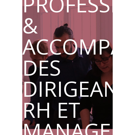
PROFESSIO
&
ACCOMPA
DES
DIRIGEANT
RH ET
MANAGER