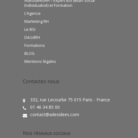
AdesideesRH – Expert BSI (Bilan Social
Individualisé) et Formation
L’Agence
Marketing RH
Le BSI
DécidRH
Formations
BLOG
Mentions légales
Contactez-nous
332, rue Lecourbe 75 015 Paris - France
01 46 34 85 00
contact@adesidees.com
Nos réseaux sociaux