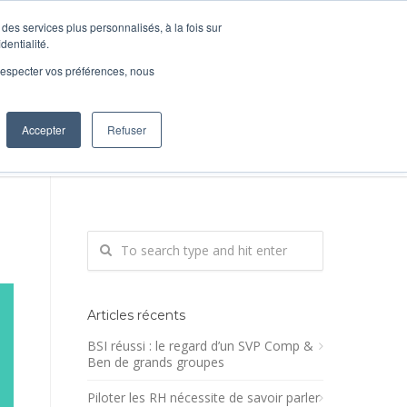
des services plus personnalisés, à la fois sur
dentialité.
e respecter vos préférences, nous
Accepter
Refuser
ions
DécidRH
BLOG
Contact
Articles récents
BSI réussi : le regard d’un SVP Comp &
Ben de grands groupes
Piloter les RH nécessite de savoir parler