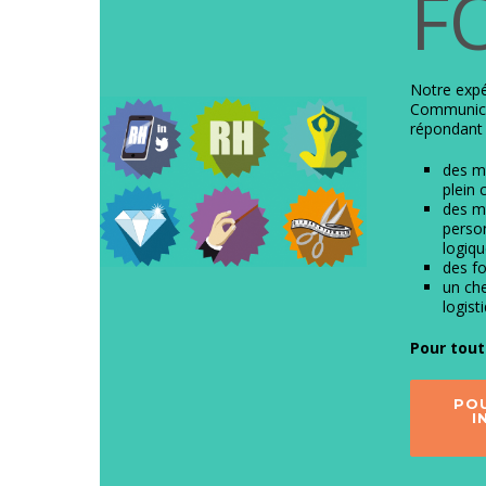
F
Notre expé
Communica
répondant 
des mo
plein 
des m
person
logiqu
des f
un che
logist
Pour tout
POU
I