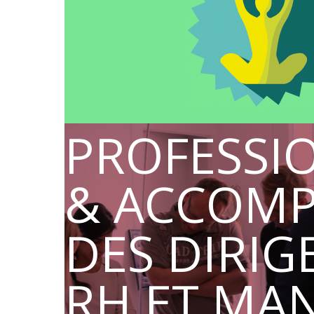
PROFESSI
& ACCOM
DES DIRIG
RH ET MA