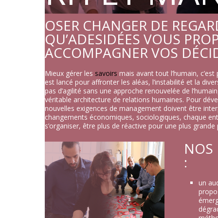
OSER CHANGER DE REGARD
QU’ADESIDÉES VOUS PRO
ACCOMPAGNER VOS DÉCID
Mieux gérer les
savoirs
mais avant tout l’humain, c’est 
est lancé pour affronter les aléas, l’instabilité et la dive
pas d’agilité sans une approche renouvelée de l’humain,
véritable architecture de relations humaines. Pour dével
nouvelles exigences de management doivent être interp
changements économiques, sociologiques, chaque entr
s’organiser, être plus de réactive pour une plus grand
NOS
:
un au
propos
émerge
dégrad
métho