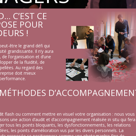
… C’EST CE
POSE POUR
EURS !
peut-être le grand défi qui
rsité grandissante. Il n’y aura
 de l’organisation et d’une
opper de la fluidité, de
ellées. Au regard des
eprise doit mieux
e performance.
 MÉTHODES D’ACCOMPAGNEMEN
dit flash ou comment mettre en visuel votre organisation : nous vous
ons une action d’audit et d’accompagnement réalisée in situ qui fera
r tous les points bloquants, les dysfonctionnements, les relations
ées, les points d’amélioration vus par les divers personnels. La
de proposée se positionnera comme une photographie fine de