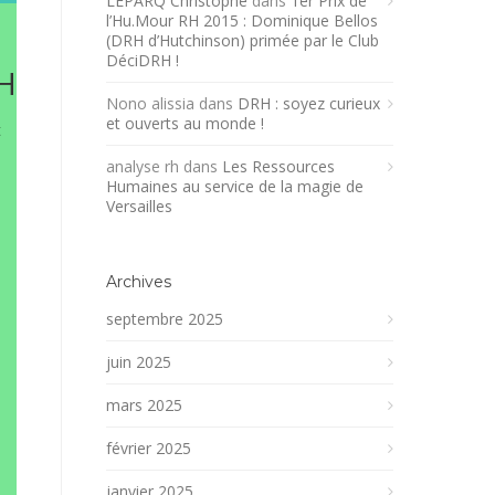
LEPARQ Christophe
dans
1er Prix de
l’Hu.Mour RH 2015 : Dominique Bellos
(DRH d’Hutchinson) primée par le Club
DéciDRH !
H
Nono alissia
dans
DRH : soyez curieux
et ouverts au monde !
t
analyse rh
dans
Les Ressources
Humaines au service de la magie de
Versailles
Archives
septembre 2025
juin 2025
mars 2025
février 2025
janvier 2025