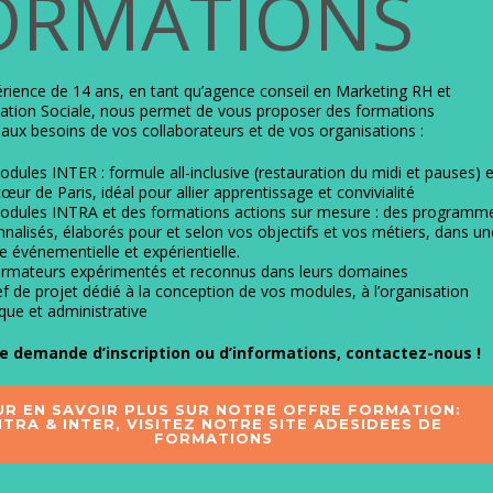
ORMATIONS
rience de 14 ans, en tant qu’agence conseil en Marketing RH et
tion Sociale, nous permet de vous proposer des formations
aux besoins de vos collaborateurs et de vos organisations :
dules INTER : formule all-inclusive (restauration du midi et pauses) 
cœur de Paris, idéal pour allier apprentissage et convivialité
odules INTRA et des formations actions sur mesure : des programm
nalisés, élaborés pour et selon vos objectifs et vos métiers, dans un
e événementielle et expérientielle.
ormateurs expérimentés et reconnus dans leurs domaines
f de projet dédié à la conception de vos modules, à l’organisation
ique et administrative
e demande d’inscription ou d’informations,
contactez-nous !
R EN SAVOIR PLUS SUR NOTRE OFFRE FORMATION:
NTRA & INTER, VISITEZ NOTRE SITE ADESIDEES DE
FORMATIONS