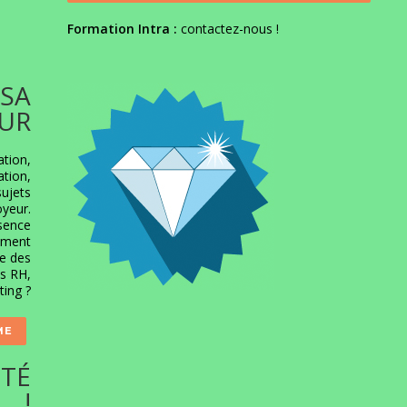
Formation Intra :
contactez-nous
!
 SA
UR
ation,
ation,
sujets
oyeur.
sence
mment
re des
es RH,
ing ?
ME
ITÉ
!