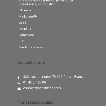
AdesideesRH – Expert BSI (Bilan Social
Individualisé) et Formation
L’Agence
Marketing RH
Le BSI
DécidRH
Formations
BLOG
Mentions légales
Contactez-nous
332, rue Lecourbe 75 015 Paris - France
01 46 34 85 00
contact@adesidees.com
Nos réseaux sociaux