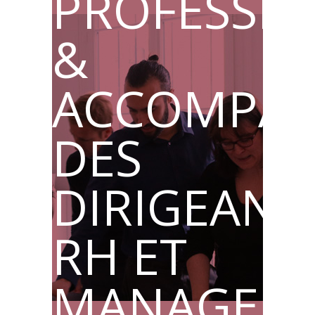
PROFESSIO
&
ACCOMPA
DES
DIRIGEANT
RH ET
MANAGER