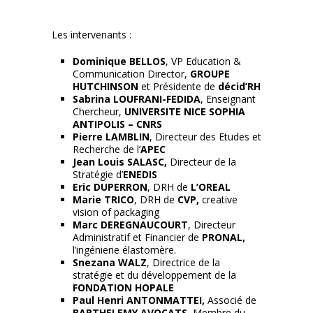
Les intervenants :
Dominique BELLOS
, VP Education &
Communication Director,
GROUPE
HUTCHINSON
et Présidente de
décid’RH
Sabrina LOUFRANI-FEDIDA
, Enseignant
Chercheur,
UNIVERSITE NICE SOPHIA
ANTIPOLIS – CNRS
Pierre LAMBLIN
, Directeur des Etudes et
Recherche de l’
APEC
Jean Louis SALASC,
Directeur de la
Stratégie d’
ENEDIS
Eric DUPERRON
, DRH de
L’OREAL
Marie TRICO
, DRH de
CVP,
creative
vision of packaging
Marc DEREGNAUCOURT
, Directeur
Administratif et Financier de
PRONAL,
l’ingénierie élastomère.
Snezana WALZ
, Directrice de la
stratégie et du développement de la
FONDATION HOPALE
Paul Henri ANTONMATTEI,
Associé de
BARTHELEMY AVOCATS,
Membre du