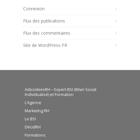
Connexion
Flux des publications
Flux des commentaires
Site de WordPress-FR
AdesideesRH – Expert BSI (Bilan Social
Individualisé) et Formation
L’Agence
Marketing RH
Le BSI
DécidRH
Formations